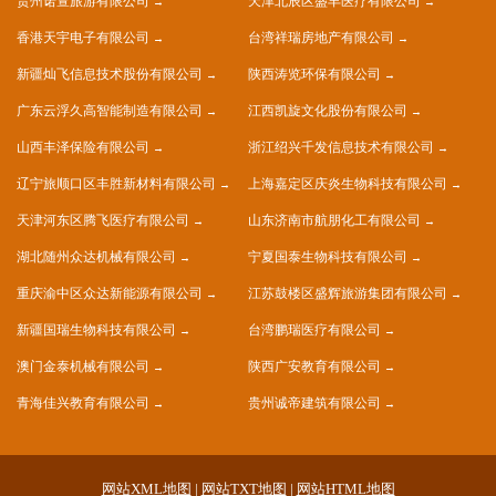
贵州诺萱旅游有限公司
天津北辰区盛丰医疗有限公司
香港天宇电子有限公司
台湾祥瑞房地产有限公司
新疆灿飞信息技术股份有限公司
陕西涛览环保有限公司
广东云浮久高智能制造有限公司
江西凯旋文化股份有限公司
山西丰泽保险有限公司
浙江绍兴千发信息技术有限公司
辽宁旅顺口区丰胜新材料有限公司
上海嘉定区庆炎生物科技有限公司
天津河东区腾飞医疗有限公司
山东济南市航朋化工有限公司
湖北随州众达机械有限公司
宁夏国泰生物科技有限公司
重庆渝中区众达新能源有限公司
江苏鼓楼区盛辉旅游集团有限公司
新疆国瑞生物科技有限公司
台湾鹏瑞医疗有限公司
澳门金泰机械有限公司
陕西广安教育有限公司
青海佳兴教育有限公司
贵州诚帝建筑有限公司
网站XML地图
|
网站TXT地图
|
网站HTML地图